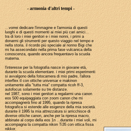
- armonia d'altri tempi -
…vorrei dedicare l'immagine e l'armonia di questi
luoghi e di questi momenti ai miei più cari amici…
tra di loro i miei genitori e i miei nonni, i primi a
donarmi gli strumenti per questo viaggio nel tempo e
nella storia. il ricordo più speciale al nonno Bigi che
mi ha assecondato nella prima fase vulcanica della
conoscenza, quando ancora frequentavo la scuola
materna.
l'interesse per la fotografia nasce in giovane età,
durante la scuola elementare. i miei primi esperimenti
si avvalgono della fotocamera di mio padre, l'allora
interflex tl con ottiche universar e makinon
unitamente alla "tutta mia" compatta ricoh ff-3,
autofocus solamente su tre distanze.
nel 1987, sono i miei genitori a regalarmi una canon
eos 500 equipaggiata con zoom canon che mi
accompagnerà fino al 1995, quando la ripresa
fotografica si estende alle esigenze della mia società.
durante il 1995 la mia attrezzatura si arricchisce di
diverse ottiche canon, anche per la ripresa macro,
abbinate al corpo della eos 1n ...durante i miei voli, mi
accompagna la compatta nikon Ti35 con ottica fissa
nikkor.